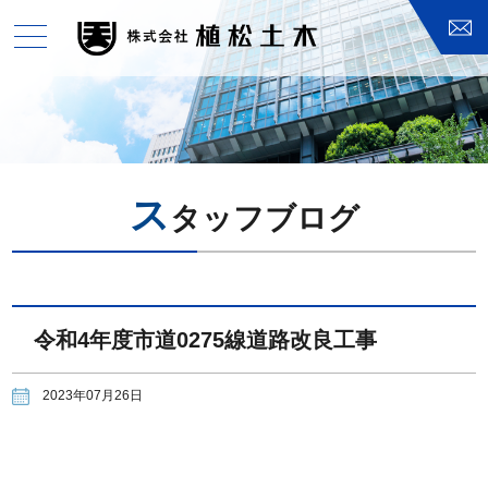
toggle
navigation
ス
タッフブログ
令和4年度市道0275線道路改良工事
2023年07月26日