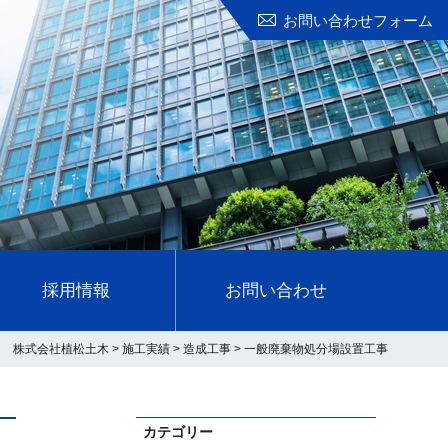
お問い合わせフォーム
採用情報
お問い合わせ
株式会社植松土木
>
施工実績
>
造成工事
>
一般廃棄物処分場設置工事
カテゴリー