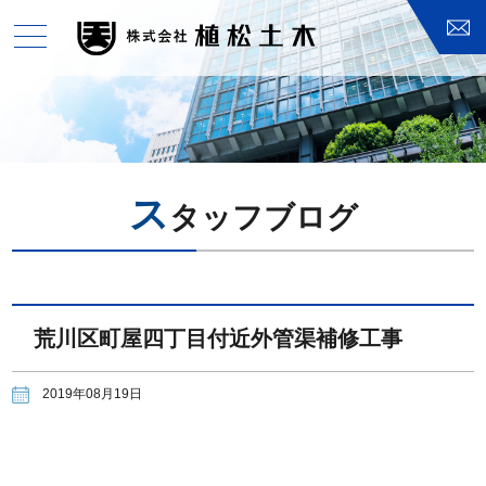
toggle
navigation
ス
タッフブログ
荒川区町屋四丁目付近外管渠補修工事
2019年08月19日