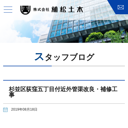
toggle
navigation
ス
タッフブログ
杉並区荻窪五丁目付近外管渠改良・補修工
事
2019年08月18日