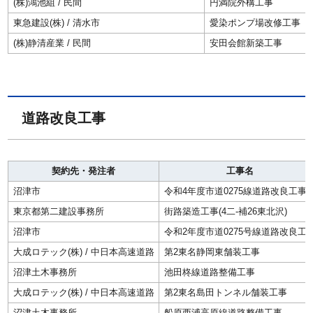
(株)鴻池組 / 民間
円満院外構工事
東急建設(株) / 清水市
愛染ポンプ場改修工事
(株)静清産業 / 民間
安田会館新築工事
道路改良工事
契約先・発注者
工事名
沼津市
令和4年度市道0275線道路改良工事
東京都第二建設事務所
街路築造工事(4二-補26東北沢)
沼津市
令和2年度市道0275号線道路改良工
大成ロテック(株) / 中日本高速道路
第2東名静岡東舗装工事
沼津土木事務所
池田柊線道路整備工事
大成ロテック(株) / 中日本高速道路
第2東名島田トンネル舗装工事
沼津土木事務所
船原西浦高原線道路整備工事