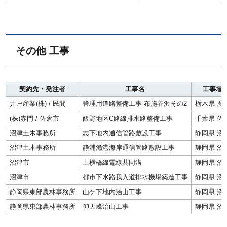
その他 工事
契約先・発注者
工事名
工事場
井戸産業(株) / 民間
管理用道路整備工事 布施谷沢その2
栃木県 鹿
(株)赤門 / 佐倉市
飯野地区C路線排水路整備工事
千葉県 佐
沼津土木事務所
志下地内通信管路敷設工事
静岡県 沼
沼津土木事務所
静浦漁港海岸通信管路敷設工事
静岡県 沼
沼津市
上横橋線電線共同溝
静岡県 沼
沼津市
都市下水路我入道排水機場築造工事
静岡県 沼
静岡県東部農林事務所
山ケ下地内治山工事
静岡県 沼
静岡県東部農林事務所
仰天峰治山工事
静岡県 沼