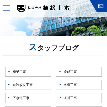
toggle
navigation
ス
タッフブログ
橋梁工事
造成工事
道路改良工事
水道工事
下水道工事
河川工事