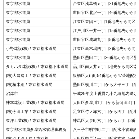
東京都水道局
台東区浅草橋五丁目21番地先から同
東京都水道局
世田谷区北沢一丁目46番地先から同
東京都水道局
江東区東陽三丁目1番地先から同区東
東京都水道局
江戸川区平井一丁目15番地先から同
東京都水道局
世田谷区成城九丁目5番地先から同
小野建設(株) / 東京都水道局
江東区新木場四丁目2番地先から同
東京都水道局
墨田区墨田二丁目26番地から同区墨
タカハタ建設(株) / 東京都下水道局
品川区南大井五丁目地先から同区南
(株)大昌建工 / 東京都水道局
板橋区大山町54番地から47番地配
(株)植木組 / 東京都水道局
墨田区横川二丁目から太平三丁目配
沼津市
平成28年度上香貫九十九洞地内送水
株本建設工業(株) / 東京都水道局
大田区多摩川1丁目から新蒲田3丁目
(株)今田工業 / 東京都水道局
足立区竹ノ塚六丁目から四丁目配水
東洋工業(株) / 東京都水道局
練馬区大泉町六丁目から五丁目3番
東京都水道局多摩給水管理事務所
八王子市明神町二丁目配水小管布設
(株)クボタ工建 / 東京都
大田区中馬込一丁目配水本管（φ60