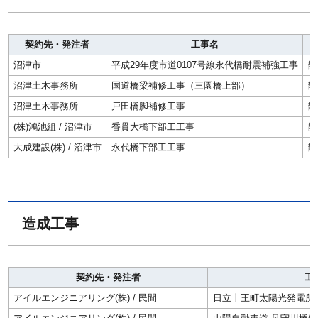
契約先・発注者
工事名
沼津市
平成29年度市道0107号線永代橋耐震補強工事
静
沼津土木事務所
国道橋梁補修工事（三園橋上部）
静
沼津土木事務所
戸田橋脚補修工事
静
(株)鴻池組 / 沼津市
香貫大橋下部工工事
静
大成建設(株) / 沼津市
永代橋下部工工事
静
造成工事
契約先・発注者
工
アイルエンジニアリング(株) / 民間
日立十王町太陽光発電所