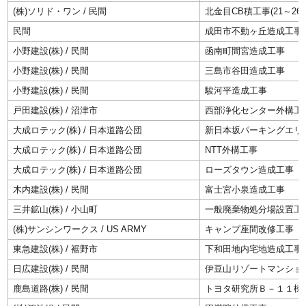
(株)ソリド・ワン / 民間
北金目CB積工事(21～26
民間
成田市不動ヶ丘造成工事
小野建設(株) / 民間
函南町間宮造成工事
小野建設(株) / 民間
三島市谷田造成工事
小野建設(株) / 民間
駿河平造成工事
戸田建設(株) / 沼津市
西部浄化センター外構工
大成ロテック(株) / 日本道路公団
新日本坂パーキングエリ
大成ロテック(株) / 日本道路公団
NTT外構工事
大成ロテック(株) / 日本道路公団
ローズタウン造成工事
木内建設(株) / 民間
富士宮小泉造成工事
三井鉱山(株) / 小山町
一般廃棄物処分場設置工
(株)サンシンワークス / US ARMY
キャンプ座間改修工事
東急建設(株) / 裾野市
下和田地内宅地造成工事
日広建設(株) / 民間
伊豆山リゾートマンショ
鹿島道路(株) / 民間
トヨタ研究所Ｂ－１１棟