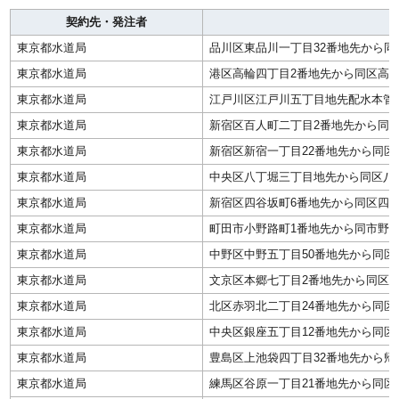
契約先・発注者
東京都水道局
品川区東品川一丁目32番地先から同
東京都水道局
港区高輪四丁目2番地先から同区高輪四
東京都水道局
江戸川区江戸川五丁目地先配水本管(6
東京都水道局
新宿区百人町二丁目2番地先から同区
東京都水道局
新宿区新宿一丁目22番地先から同区
東京都水道局
中央区八丁堀三丁目地先から同区八丁
東京都水道局
新宿区四谷坂町6番地先から同区四谷
東京都水道局
町田市小野路町1番地先から同市野津
東京都水道局
中野区中野五丁目50番地先から同区
東京都水道局
文京区本郷七丁目2番地先から同区湯
東京都水道局
北区赤羽北二丁目24番地先から同区
東京都水道局
中央区銀座五丁目12番地先から同区
東京都水道局
豊島区上池袋四丁目32番地先から帰
東京都水道局
練馬区谷原一丁目21番地先から同区