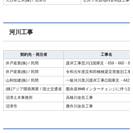
大日本土木(株) / 沼津市
公共下水原地内管布設工事
河川工事
契約先・発注者
工事名
井戸産業(株) / 民間
護岸工事思川(1国庫災・659・660・885
井戸産業(株) / 民間
令和元年度災和田橋橋梁災害復旧工事
山和技建(株) / 民間
一級河川黒川護岸工事(1国庫災・442)
(株)アジア開発興業 / 国土交通省
圏央道神崎インターチェンジに伴う護
沼津土木事務所
高橋川改良工事
沼津市
雁作川改良工事