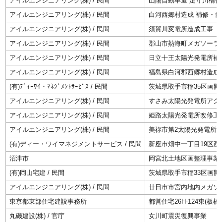
アイルエンジニアリング(株) / 民間
山陽自動車道 足守川橋他
アイルエンジニアリング(株) / 民間
白河西郷村造成 補修・
アイルエンジニアリング(株) / 民間
須賀川変電所造成工事
アイルエンジニアリング(株) / 民間
郡山市熱海町メガソーラー
アイルエンジニアリング(株) / 民間
日立十王太陽光発電所補
アイルエンジニアリング(株) / 民間
福島県白河郡西郷村造成
(有)ﾃﾞｨｰﾜｲ・ﾏﾈｼﾞﾒﾝﾄｻｰﾋﾞｽ / 民間
茨城県取手市稲35区画開
アイルエンジニアリング(株) / 民間
すさみ太陽光発電所アク
アイルエンジニアリング(株) / 民間
姫路太陽光発電所改修工
アイルエンジニアリング(株) / 民間
美祢市第2太陽光発電所
(有)ディー・ワイマネジメントサービス / 民間
新座市畑中一丁目19区画
沼津市
岡宮北土地区画整理事業
(有)岡山宅建 / 民間
茨城県取手市稲33区画開
アイルエンジニアリング(株) / 民間
廿日市市宮内地内メガソ
東京都東部住宅建設事務所
都営住宅26H-124東(
丸磯建設(株) / 官庁
女川町震災復興事業