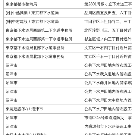
東京都都市整備局
第2801号桐ヶ丘下水道工事
(株)中越興業 / 東京都下水道局
品川区西五反田五、六丁目
(株)中村建設 / 東京都下水道局
世田谷区上祖師谷二、三丁
東京都下水道局西部第二下水道事務所
北区滝野川三、五丁目付近
東京都下水道局西部第一下水道事務所
杉並区堀ノ内三丁目付近外
東京都下水道局北部下水道事務所
文京区千石四丁目付近外管
東京都下水道局北部下水道事務所
文京区千石一丁目付近外管
沼津市
公共下水戸田地内管布設工
沼津市
公共下水我入道地内管布設
沼津市
公共下水藤井原地内管渠布
沼津市
公共下水戸田地内管布設工
沼津市
公共下水戸田大中島地内管
東急建設(株) / 沼津市
公共下水戸田地内管布設工
沼津市
市道0245号線道路防災工事
沼津市
内膳堀都市下水路築造工事