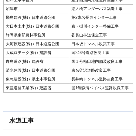
沼津市
港大橋アンダーパス築造工事
飛島建設(株) / 日本道路公団
第2東名長泉インター工事
大日本土木(株) / 日本道路公団
森・掛川インター整備工事
静岡県東部農林事務所
香貫山林道保全工事
大河原建設(株) / 日本道路公団
日本坂トンネル改築工事
大成ロテック(株) / 建設省
国246号道路改良工事
鹿島道路(株) / 建設省
国１号植田地内舗装改良工事
清水建設(株) / 日本道路公団
東名釜沢道路改良工事
東急建設(株) / 県土木事務所
長井崎トンネル道路改良工事
東亜道路工業(株) / 建設省
国1号静清バイパス道路改良工事
水道工事