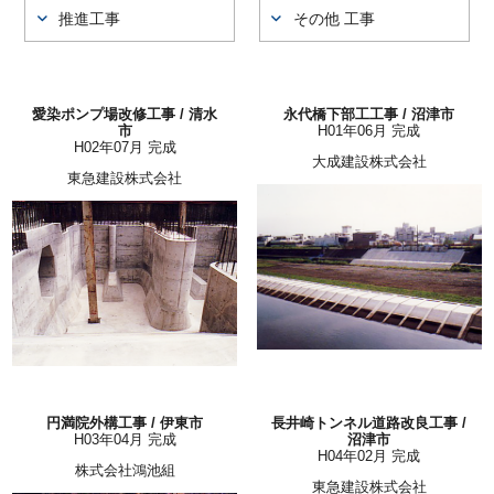
推進工事
その他 工事
愛染ポンプ場改修工事 / 清水
永代橋下部工工事 / 沼津市
市
H01年06月 完成
H02年07月 完成
大成建設株式会社
東急建設株式会社
円満院外構工事 / 伊東市
長井崎トンネル道路改良工事 /
H03年04月 完成
沼津市
H04年02月 完成
株式会社鴻池組
東急建設株式会社