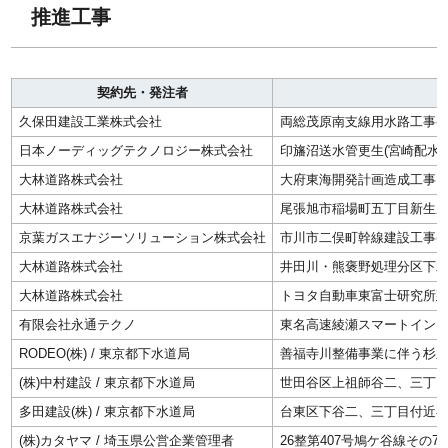
推進工事
契約先・発注者
久保田建設工業株式会社
両総茂原南支線用水路工事(7
日本ノーディッグテクノロジー株式会社
印旛沼送水管更生(宮崎配水
大林道路株式会社
大府東海開発計画造成工事
大林道路株式会社
尾張旭市稲場町五丁目新生
京葉ガスエナジーソリューション株式会社
市川市二俣町幹線建設工事(そ
大林道路株式会社
井田川・熊褒野処理分区下水管
大林道路株式会社
トヨタ自動車東富士研究所建
有限会社永通テクノ
東名高速綾瀬スマートインタ
RODEO(株) / 東京都下水道局
善福寺川整備事業に伴う杉
(株)中村建設 / 東京都下水道局
世田谷区上祖師谷二、三丁
多田建設(株) / 東京都下水道局
台東区下谷二、三丁目付近
(株)カタヤマ / 埼玉県公営企業管理者
26整第407号鳩ケ谷線その