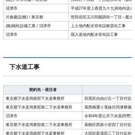
沼津市
平成27年度上香貫九十九洞地内送水
片倉建設(株) / 東京都
世田谷区玉川田園調布一丁目～配水
(株)植松設備工業 / 沼津市
上土地内配水管布設耐震化工事
沼津市
我入道地内配水管布設工事
下水道工事
契約先・発注者
東京都下水道局南部下水道事務所
目黒区自由が丘一丁目付近
東京都下水道局東部第二下水道事務所
葛西橋通り電線共同溝整備
沼津市
令和4年度公共下水道(狩野
東京都下水道局東部第二下水道事務所
葛飾区西新小岩四丁目付近
東京都下水道局南部下水道事務所
大田区新蒲田三丁目付近外